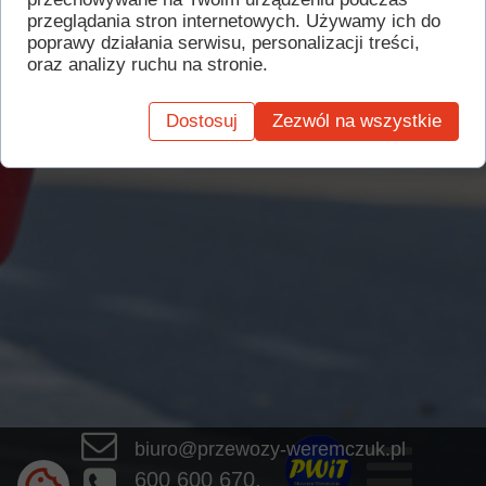
złych warunków drogowych niektóre z naszych kursów
przeglądania stron internetowych. Używamy ich do
mogą być opóźnione lub w przypadku braku
poprawy działania serwisu, personalizacji treści,
przejezdności mogą zostać całkowicie odwołane.
oraz analizy ruchu na stronie.
Dostosuj
Zezwól na wszystkie
biuro@przewozy-weremczuk.pl
600 600 670,