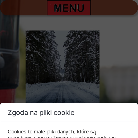
11 grudnia 2022
Zgoda na pliki cookie
Opóżnienia w kursach.
Cookies to małe pliki danych, które są
Informujemy wszystkich podróżnych, że z powodu
przechowywane na Twoim urządzeniu podczas