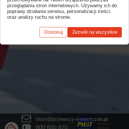
wyjeżdżają z Centrum Komunikacyjnego przy
przeglądania stron internetowych. Używamy ich do
markecie Stokrotka przy ul. Piłsudskiego. Serdecznie
poprawy działania serwisu, personalizacji treści,
zapraszamy do korzystania z naszej komunikacji.
oraz analizy ruchu na stronie.
Dostosuj
Zezwól na wszystkie
biuro@przewozy-weremczuk.pl
600 600 670,