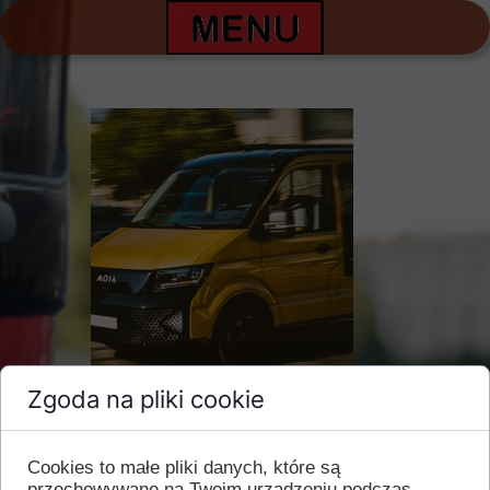
07 stycznia 2025
Zgoda na pliki cookie
Informacja.
Cookies to małe pliki danych, które są
Informujemy, że od 01.01.2025 nasze kursy
przechowywane na Twoim urządzeniu podczas