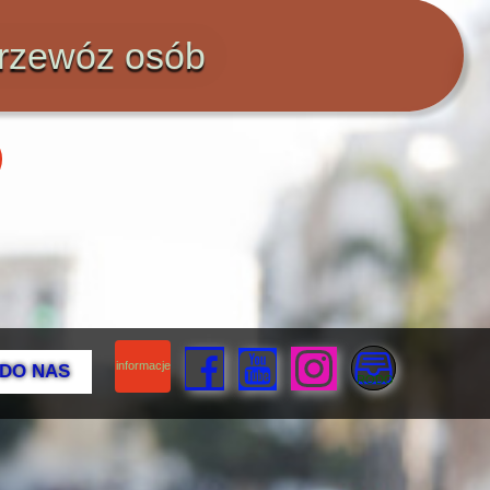
rzewóz osób
informacje
 DO NAS
RODO