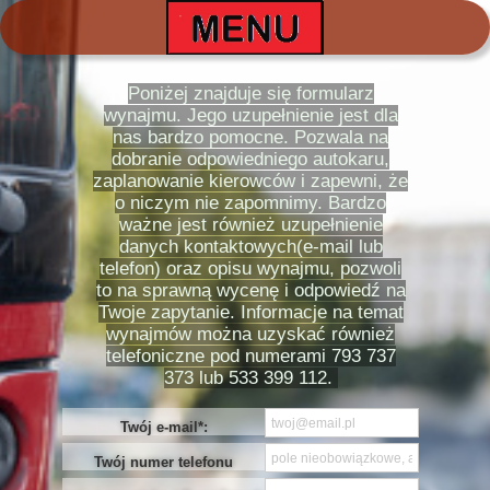
Poniżej znajduje się formularz
wynajmu. Jego uzupełnienie jest dla
nas bardzo pomocne. Pozwala na
dobranie odpowiedniego autokaru,
zaplanowanie kierowców i zapewni, że
o niczym nie zapomnimy. Bardzo
ważne jest również uzupełnienie
danych kontaktowych(e-mail lub
telefon) oraz opisu wynajmu, pozwoli
to na sprawną wycenę i odpowiedź na
Twoje zapytanie. Informacje na temat
wynajmów można uzyskać również
telefoniczne pod numerami 793 737
373 lub 533 399 112.
Twój e-mail*:
Twój numer telefonu