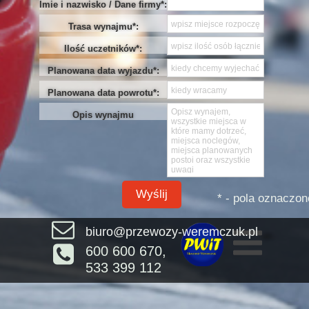
Imie i nazwisko / Dane firmy*:
Trasa wynajmu*:
Ilość uczetników*:
Planowana data wyjazdu*:
Planowana data powrotu*:
Opis wynajmu
Wyślij
* - pola oznaczo
biuro@przewozy-weremczuk.pl
600 600 670,
533 399 112